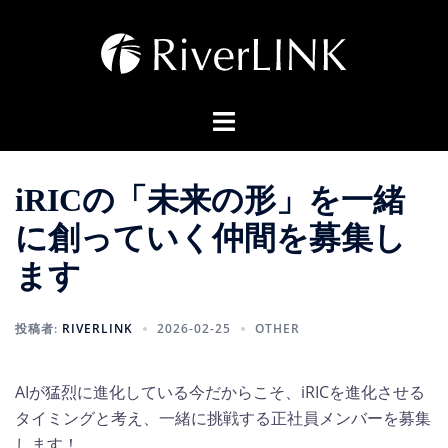
コ
ン
テ
ン
ト
ツ
グ
へ
ル
ス
iRICの「未来の形」を一緒
メ
キ
ニ
ッ
に創っていく仲間を募集し
ュ
プ
ます
ー
投稿者:
RIVERLINK
2026-02-25
OTHER
AIが猛烈に進化している今だからこそ、iRICを進化させる
タイミングと考え、一緒に挑戦する正社員メンバーを募集
します！